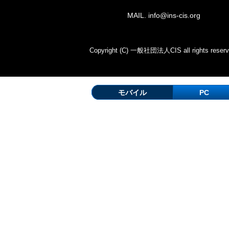
MAIL. info@ins-cis.org
Copyright (C) 一般社団法人CIS all rights reserv
モバイル
PC